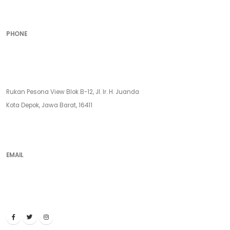
Call Us
PHONE
(021) 7784 0399
Our Location
Rukan Pesona View Blok B-12, Jl. Ir. H. Juanda
Kota Depok, Jawa Barat, 16411
Mail Us
EMAIL
marketing@estrada.co.id
Social Media